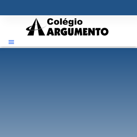
o
conteúdo