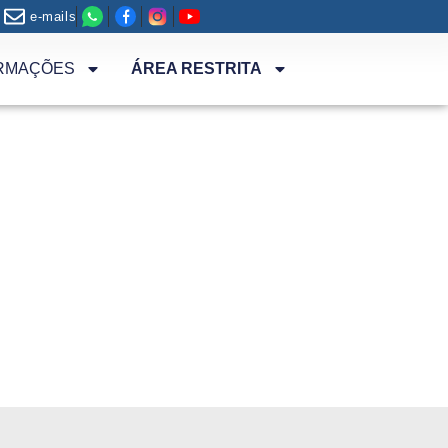
e-mails
RMAÇÕES
ÁREA RESTRITA
ntíficas
tanto, obviamente, com formatos de
cado que comprova a premiação, em papel, e
olégio Argumento, fazemos, com muito orgulho