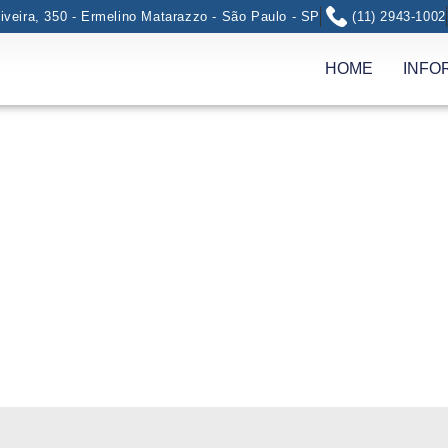
iveira, 350 - Ermelino Matarazzo - São Paulo - SP
(11) 2943-1002
HOME
INFO
e Medalhas de Olimpíadas Cie
imônia de Entrega de Medalhas de Olimpíadas Científicas.
stas. Números realmente impressionantes!
 cada uma organizada por uma instituição diferente, e por
m o que realmente vale em termos de currículo: o certifi
o em Universidades sem a necessidade de Vestibular.
obviamente, pelas instituições organizadoras e nós, do C
istas.