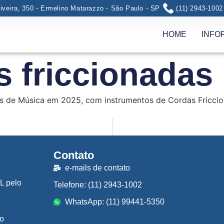
iveira, 350 - Ermelino Matarazzo - São Paulo - SP
(11) 2943-1002
HOME
INFO
s friccionadas
as de Música em 2025, com instrumentos de Cordas Friccio
Contato
e-mails de contato
L pelo
Telefone: (11) 2943-1002
WhatsApp: (11) 99441-5350
o