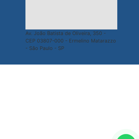
Av. João Batista de Oliveira, 350 -
CEP 03807-000 - Ermelino Matarazzo
- São Paulo - SP