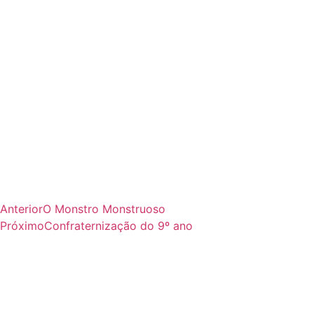
Anterior
O Monstro Monstruoso
Próximo
Confraternização do 9º ano