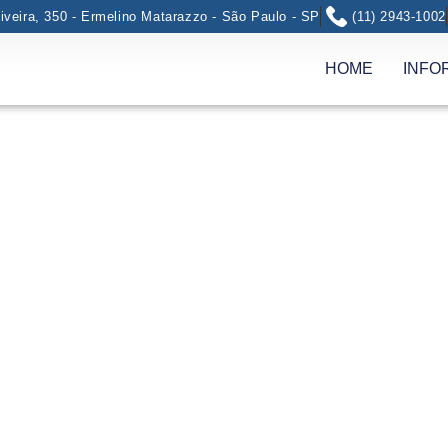
iveira, 350 - Ermelino Matarazzo - São Paulo - SP
(11) 2943-1002
HOME
INFO
mos nossa tradicional Noite Cultural – evento de encerrame