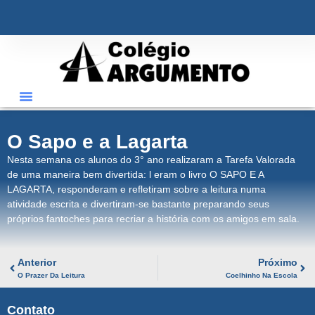
ÁREA RESTRITA
O Sapo e a Lagarta
Nesta semana os alunos do 3° ano realizaram a Tarefa Valorada
de uma maneira bem divertida: l eram o livro O SAPO E A
LAGARTA, responderam e refletiram sobre a leitura numa
atividade escrita e divertiram-se bastante preparando seus
próprios fantoches para recriar a história com os amigos em sala.
Anterior
Próximo
O Prazer Da Leitura
Coelhinho Na Escola
Contato