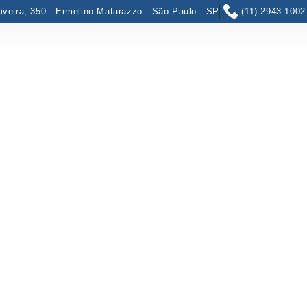
iveira, 350 - Ermelino Matarazzo - São Paulo - SP
(11) 2943-1002