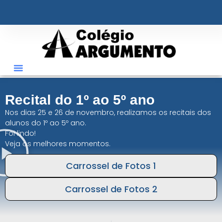
ÁREA RESTRITA
Recital do 1º ao 5º ano
Nos dias 25 e 26 de novembro, realizamos os recitais dos
alunos do 1º ao 5º ano.
Foi lindo!
Veja os melhores momentos.
Carrossel de Fotos 1
Carrossel de Fotos 2