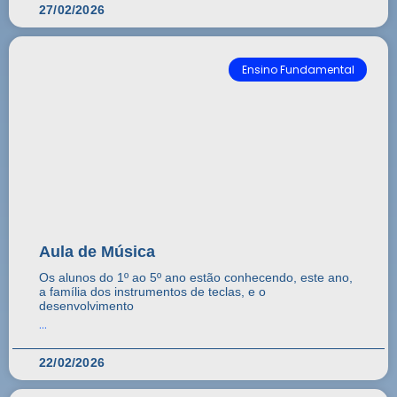
27/02/2026
Ensino Fundamental
Aula de Música
Os alunos do 1º ao 5º ano estão conhecendo, este ano,
a família dos instrumentos de teclas, e o
desenvolvimento
...
22/02/2026