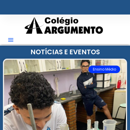
o
conteúdo
NOTÍCIAS E EVENTOS
ÁREA RESTRITA
Ensino Médio