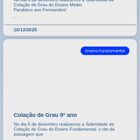
Colação de Grau do Ensino Médio.
Parabéns aos Formandos!
...
10/12/2025
Ensino Fundamental
Colação de Grau 9º ano
No dia 5 de dezembro realizamos a Solenidade de
Colação de Grau do Ensino Fundamental: o rito de
passagem que