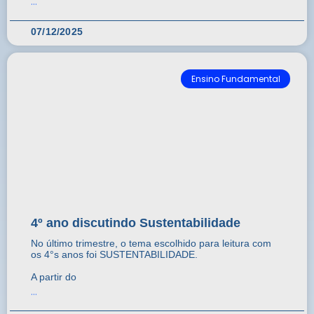
...
07/12/2025
Ensino Fundamental
4º ano discutindo Sustentabilidade
No último trimestre, o tema escolhido para leitura com
os 4°s anos foi SUSTENTABILIDADE.
A partir do
...